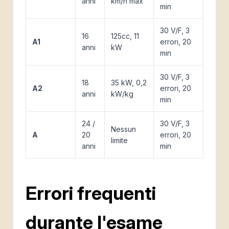
anni
km/h max
min
30 V/F, 3
16
125cc, 11
A1
errori, 20
anni
kW
min
30 V/F, 3
18
35 kW, 0,2
A2
errori, 20
anni
kW/kg
min
24 /
30 V/F, 3
Nessun
A
20
errori, 20
limite
anni
min
Errori frequenti
durante l'esame