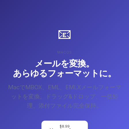
📧
MACOS
メールを変換。
あらゆるフォーマットに。
MacでMBOX、EML、EMLXメールフォーマ
ットを変換。ドラッグ&ドロップ、一括処
理、添付ファイル完全保持。
$8.99