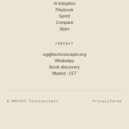
AI Adoption
Playbook
Sprint
Compare
Apps
CONTACT
eg@techconcepts.org
WhatsApp
Book discovery
Madrid · CET
© MMXXVI TechConcepts
Privacy
Terms